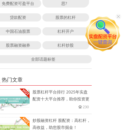
免费配资可盈平台
思?
贷款配资
股票的杠杆
中国石油股票
杠杆开户
股票融资融券
杠杆炒股
全部话题标签
热门文章
股票杠杆平台排行 2025年实盘
配资十大平台推荐，助你投资更
230
炒股融资杠杆 股配资：高杠杆，
高收益，助您股市掘金！