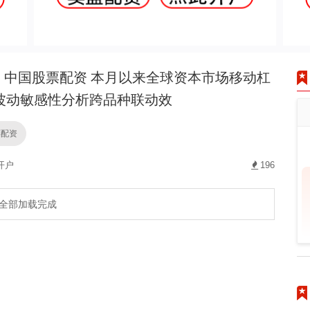
中国股票配资 本月以来全球资本市场移动杠
波动敏感性分析跨品种联动效
票配资
开户
196
全部加载完成