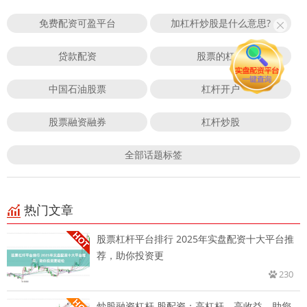
免费配资可盈平台
加杠杆炒股是什么意思?
贷款配资
股票的杠杆
中国石油股票
杠杆开户
股票融资融券
杠杆炒股
全部话题标签
热门文章
股票杠杆平台排行 2025年实盘配资十大平台推
荐，助你投资更
230
炒股融资杠杆 股配资：高杠杆，高收益，助您