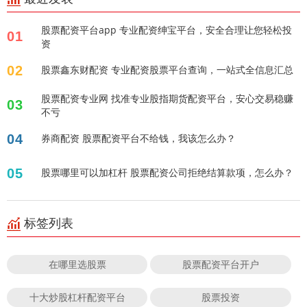
股票配资平台app 专业配资绅宝平台，安全合理让您轻松投
01
资
02
股票鑫东财配资 专业配资股票平台查询，一站式全信息汇总
股票配资专业网 找准专业股指期货配资平台，安心交易稳赚
03
不亏
04
券商配资 股票配资平台不给钱，我该怎么办？
05
股票哪里可以加杠杆 股票配资公司拒绝结算款项，怎么办？
标签列表
在哪里选股票
股票配资平台开户
十大炒股杠杆配资平台
股票投资