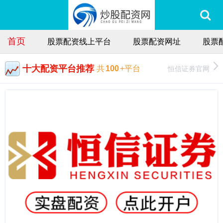
首页
股票配资线上平台
股票配资网址
股票
十大配资平台推荐
恒信证券官网
共
100
+平台