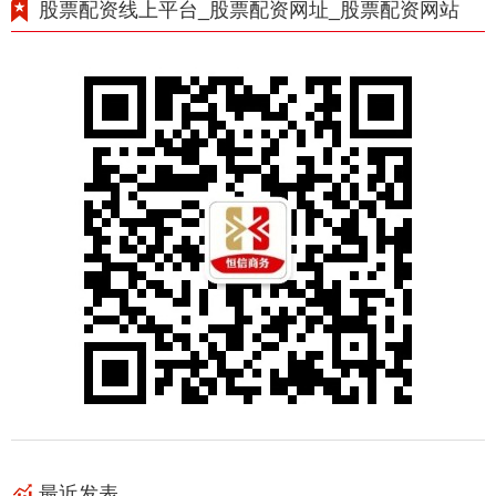
股票配资线上平台_股票配资网址_股票配资网站
最近发表