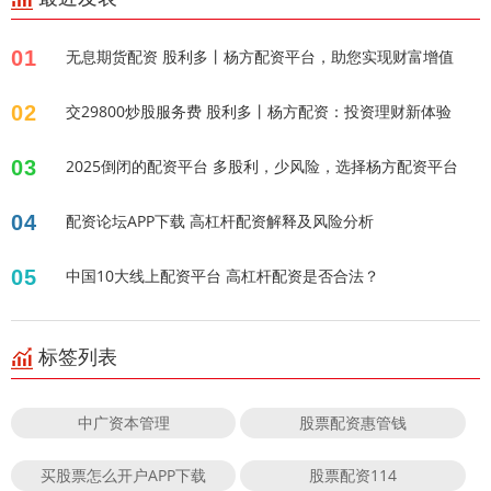
01
无息期货配资 股利多丨杨方配资平台，助您实现财富增值
02
交29800炒股服务费 股利多丨杨方配资：投资理财新体验
03
2025倒闭的配资平台 多股利，少风险，选择杨方配资平台
04
配资论坛APP下载 高杠杆配资解释及风险分析
05
中国10大线上配资平台 高杠杆配资是否合法？
标签列表
中广资本管理
股票配资惠管钱
买股票怎么开户APP下载
股票配资114