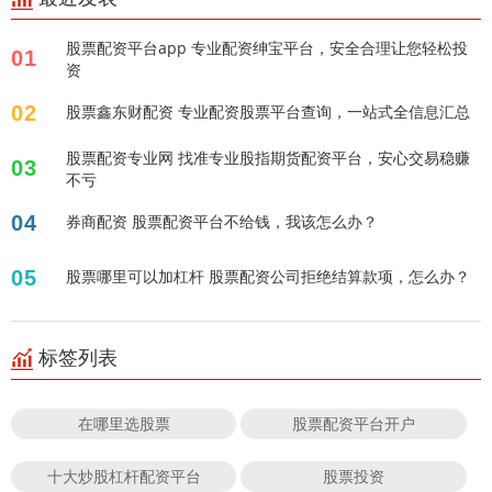
股票配资平台app 专业配资绅宝平台，安全合理让您轻松投
01
资
02
股票鑫东财配资 专业配资股票平台查询，一站式全信息汇总
股票配资专业网 找准专业股指期货配资平台，安心交易稳赚
03
不亏
04
券商配资 股票配资平台不给钱，我该怎么办？
05
股票哪里可以加杠杆 股票配资公司拒绝结算款项，怎么办？
标签列表
在哪里选股票
股票配资平台开户
十大炒股杠杆配资平台
股票投资