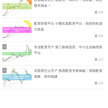
股市掘金！
230
配资炒股平台 小额实盘配资平台：助您轻松放
大收益
230
4
专业配资开户 新三板精选层：中小企业融资新
平台
223
5
买股票怎么开户 股票配资专家揭秘：智能配资
策略，助你稳健
223