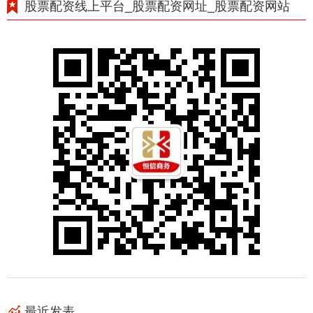
股票配资线上平台_股票配资网址_股票配资网站
最近发表