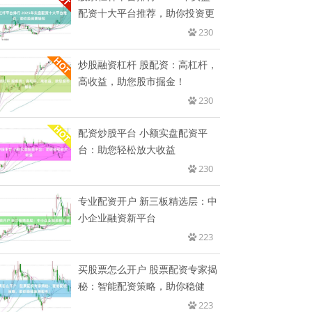
配资十大平台推荐，助你投资更
230
炒股融资杠杆 股配资：高杠杆，
高收益，助您股市掘金！
230
配资炒股平台 小额实盘配资平
台：助您轻松放大收益
230
专业配资开户 新三板精选层：中
小企业融资新平台
223
买股票怎么开户 股票配资专家揭
秘：智能配资策略，助你稳健
223