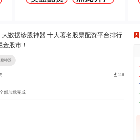
大数据诊股神器 十大著名股票配资平台排行
掘金股市！
诊股神器
资
119
全部加载完成