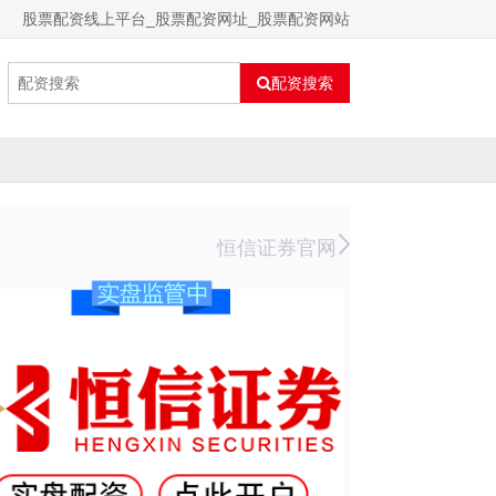
股票配资线上平台_股票配资网址_股票配资网站
配资搜索
恒信证券官网