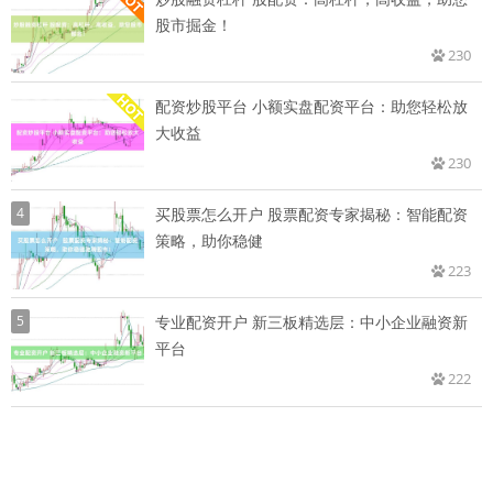
股市掘金！
230
配资炒股平台 小额实盘配资平台：助您轻松放
大收益
230
4
买股票怎么开户 股票配资专家揭秘：智能配资
策略，助你稳健
223
5
专业配资开户 新三板精选层：中小企业融资新
平台
222