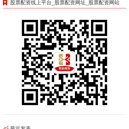
股票配资线上平台_股票配资网址_股票配资网站
最近发表