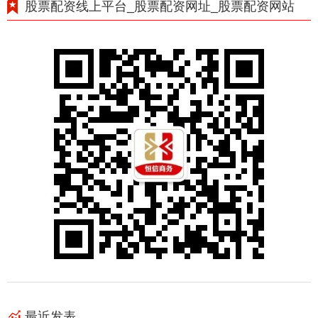
股票配资线上平台_股票配资网址_股票配资网站
最近发表