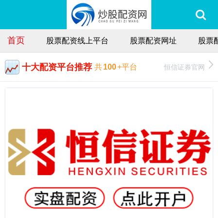
首页
股票配资线上平台
股票配资网址
股票
十大配资平台推荐
恒信证券官网
共
100
+平台