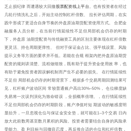
股票配资线上平台
乏止损纪律 而遭遇较大回撤
。也有投资者在经过
几轮行情洗礼之后，开始主动控制杠杆倍数、 拉长评估周期，在实
践中形成了更适合自身节奏的外盘原油期货配资使用方式。 合肥金
融服务人员分析，在当前行情延续性不足但局部机会仍存的时期
下，外盘原 油期货配资与传统融资工具的区别主要体现在杠杆倍数
更灵活、持仓周期更弹性、 但对于保证金占比、强平线设置、风险
提示义务等方面的要求并不低。若能在合规 框架内把外盘原油期货
配资的规则讲清楚、流程做细致，既有助于提升资金使用效 率，也
有助于避免投资者因误解机制而产生不必要的损失。 在行情延续性
不足但 局部机会仍存的时期背景下，根据多个交易周期回测结果可
见，杠杆账户波动区间 常较普通账户高出30%–50%， 仓位梯度缺
失易将一次误判演化为致命错误 ，全损概率倍增。，在行情延续性
不足但局部机会仍存的时期阶段，账户净值对短 期波动的敏感度明
显抬升，一旦忽视仓位与保证金安全垫，就可能在1–3个交易 日内
放大此前数周甚至数月累积的风险。投资者需要结合自身的风险承
受能力、盈 利目标与回撤容忍度，再反推合适的仓位和杠杆倍数，