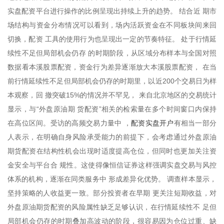
实盘配资平台进行操作的比例呈现出持续上升的趋势。 结合近 期市
场结构与资金分布情况可以看到，场内活跃资金在不同板块间来回
切换，配资 工具的使用行为也呈现出一定的节奏特征。 处于行情延
续性不足但局部机会仍存 的时期阶段，从区域分布样本与全国对照
数据看本溪股票配资，资金行为差异逐渐放大本溪股票配资， 在当
前行情延续性不足但局部机会仍存的时期里，以近200个交易日为样
本观察，回 撤突破15%的情况并不罕见， 来自北京地区的交易统计
显示，与“外盘原油期 货配资”相关的检索量在多个时间窗口内保持
配资实盘开户
在高位区间。受访的高频交易力量中 ，
有相当一部分
人表示，在明确自身风险承受能力的前提下，会考虑通过外盘原油
期货配资在结构性机会出现时适度提高仓位，但同时也更加关注资
金安全与平台合 规性。这使得像恒信证券这样强调实盘交易与风控
体系的机构，逐渐在同类服务中 形成差异化优势。 调查样本显示，
坚持策略的人收益更一致。部分投资者在早期 更关注短期收益，对
外盘原油期货配资的风险属性缺乏足够认识，在行情延续性不 足但
局部机会仍存的时期叠加高波动的阶段，很容易因为仓位过重、缺