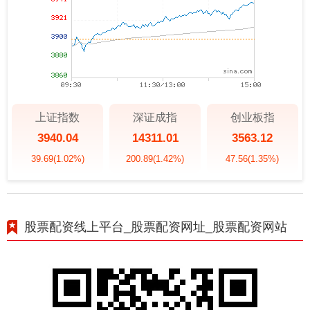
上证指数
深证成指
创业板指
3940.04
14311.01
3563.12
39.69
(1.02%)
200.89
(1.42%)
47.56
(1.35%)
股票配资线上平台_股票配资网址_股票配资网站