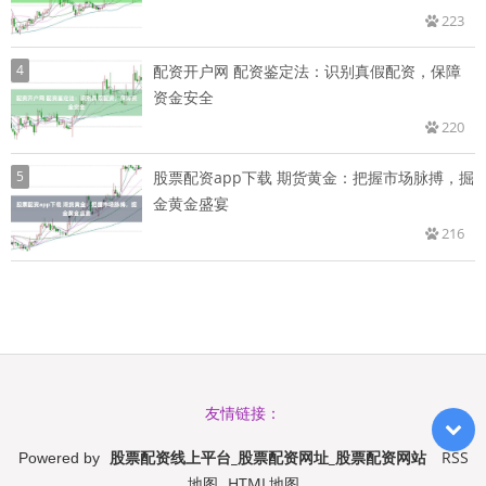
223
4
配资开户网 配资鉴定法：识别真假配资，保障
资金安全
220
5
股票配资app下载 期货黄金：把握市场脉搏，掘
金黄金盛宴
216
友情链接：
股票配资线上平台_股票配资网址_股票配资网站
RSS
Powered by
地图
HTML地图