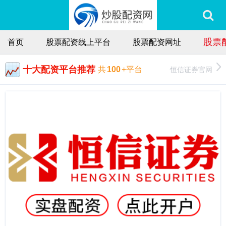
股票
首页
股票配资线上平台
股票配资网址
十大配资平台推荐
恒信证券官网
共
100
+平台