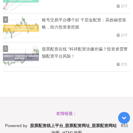
217
4
账号交易平台哪个好 干层金配资：高效融资策
略，助力投资者把握
217
5
股票配资在线 “科祥配资涉嫌诈骗？投资者需警
惕配资平台风险！
215
友情链接：
股票配资线上平台_股票配资网址_股票配资网站
RSS
Powered by
地图
HTML地图