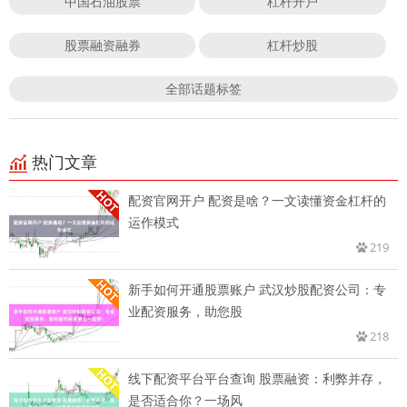
中国石油股票
杠杆开户
股票融资融券
杠杆炒股
全部话题标签
热门文章
配资官网开户 配资是啥？一文读懂资金杠杆的
运作模式
219
新手如何开通股票账户 武汉炒股配资公司：专
业配资服务，助您股
218
线下配资平台平台查询 股票融资：利弊并存，
是否适合你？一场风