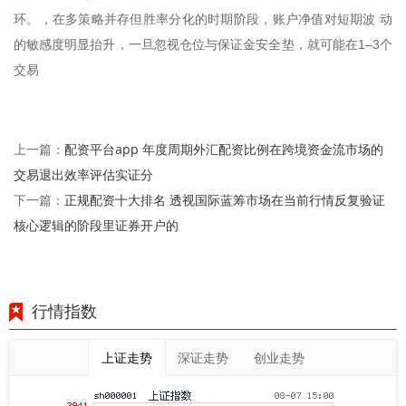
环。，在多策略并存但胜率分化的时期阶段，账户净值对短期波 动
的敏感度明显抬升，一旦忽视仓位与保证金安全垫，就可能在1–3个
交易
配资平台app 年度周期外汇配资比例在跨境资金流市场的
上一篇：
交易退出效率评估实证分
正规配资十大排名 透视国际蓝筹市场在当前行情反复验证
下一篇：
核心逻辑的阶段里证券开户的
行情指数
上证走势
深证走势
创业走势