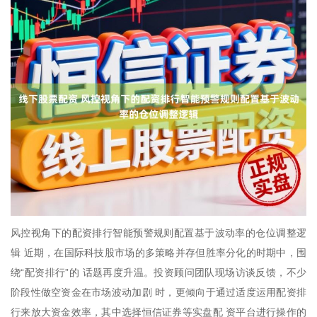
风控视角下的配资排行智能预警规则配置基于波动率的仓位调整逻
辑 近期，在国际科技股市场的多策略并存但胜率分化的时期中，围
绕“配资排行”的 话题再度升温。投资顾问团队现场访谈反馈，不少
阶段性做空资金在市场波动加剧 时，更倾向于通过适度运用配资排
行来放大资金效率，其中选择恒信证券等实盘配 资平台进行操作的